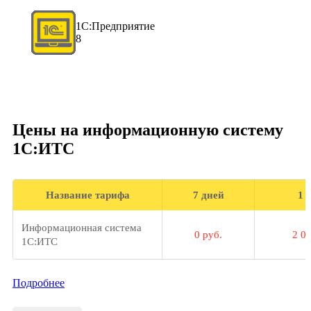
1С:Предприятие
8
Цены на информационную систему
1С:ИТС
Название тарифа
7 дней
1 
Информационная система
0 руб.
2 0
1С:ИТС
Подробнее