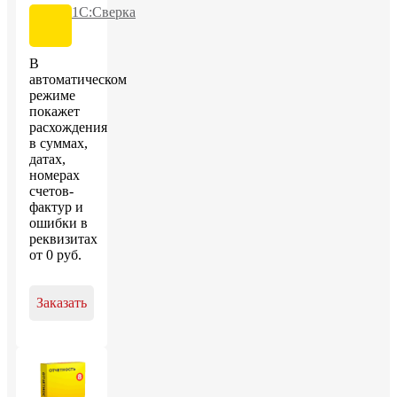
1С:Сверка
В
автоматическом
режиме
покажет
расхождения
в суммах,
датах,
номерах
счетов-
фактур и
ошибки в
реквизитах
от
0
руб
.
Заказать