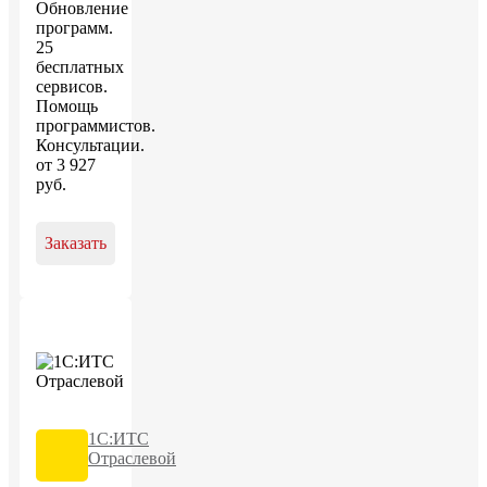
Обновление
программ.
25
бесплатных
сервисов.
Помощь
программистов.
Консультации.
от
3 927
руб
.
Заказать
1С:ИТС
Отраслевой