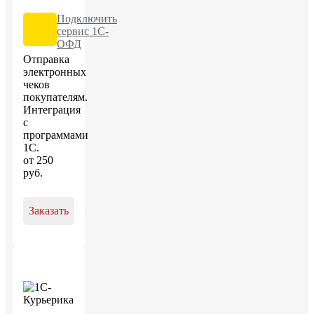
Подключить
сервис 1С-
ОФД
Отправка
электронных
чеков
покупателям.
Интеграция
с
программами
1С.
от
250
руб
.
Заказать