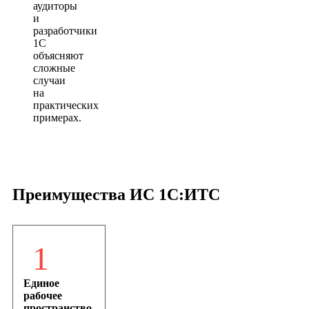
аудиторы
и
разработчики
1С
объясняют
сложные
случаи
на
практических
примерах.
Преимущества ИС 1С:ИТС
1
Единое
рабочее
пространство