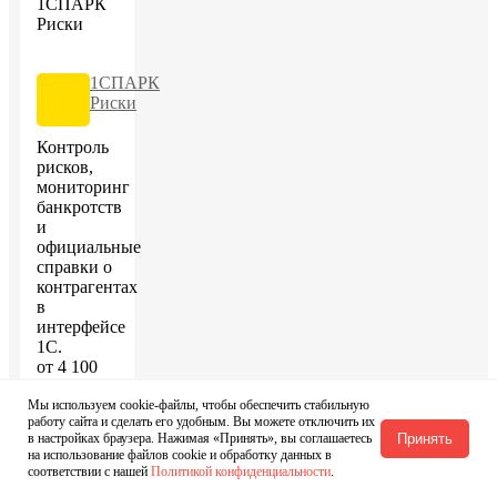
1СПАРК
Риски
Контроль
рисков,
мониторинг
банкротств
и
официальные
справки о
контрагентах
в
интерфейсе
1С.
от
4 100
руб
.
Мы используем cookie-файлы, чтобы обеспечить стабильную
работу сайта и сделать его удобным. Вы можете отключить их
в настройках браузера. Нажимая «Принять», вы соглашаетесь
Принять
Заказать
на использование файлов cookie и обработку данных в
соответствии с нашей
Политикой конфиденциальности
.