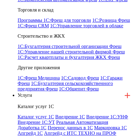
Торговля и склад
Программы 1С:Фреш для торговли
1С:Розница Фреш
1С:Фреш CRM
1С:Управление торговлей в облаке
Строительство и ЖКХ
1С:Бухгалтерия строительной организации Фреш
1С:Управление нашей строительной фирмой Фреш
1С:Расчет квартплаты и бухгалтерия ЖКХ Фреш
Другие приложения
1С:Фреш Медицина
1С:Садовод Фреш
1С:Гаражи
Фреш
1С:Бухгалтерия сельскохозяйственного
предприятия Фреш
1С:Общепит Фреш
Услуги
Каталог услуг 1С
Каталог услуг 1С
Внедрение 1С
Внедрение 1С:УНФ
Внедрение 1С:УТ
Реальная Автоматизация
Доработка 1С
Перенос данных в 1С
Маркировка 1С
Апгрейд 1С
Апгрейд с ИТС ТЕХНО на ПРОФ