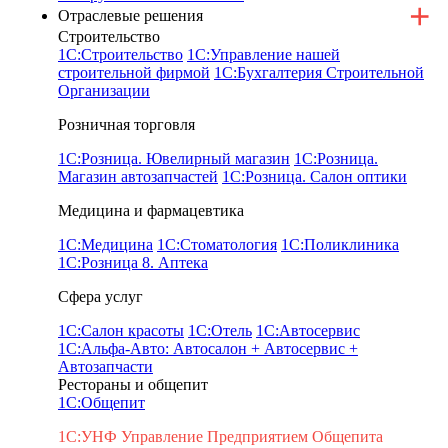
Отраслевые решения
Строительство
1С:Строительство
1С:Управление нашей
строительной фирмой
1С:Бухгалтерия Строительной
Организации
Розничная торговля
1С:Розница. Ювелирный магазин
1С:Розница.
Магазин автозапчастей
1С:Розница. Салон оптики
Медицина и фармацевтика
1С:Медицина
1С:Стоматология
1С:Поликлиника
1С:Розница 8. Аптека
Сфера услуг
1С:Салон красоты
1С:Отель
1С:Автосервис
1С:Альфа-Авто: Автосалон + Автосервис +
Автозапчасти
Рестораны и общепит
1С:Общепит
1С:УНФ Управление Предприятием Общепита