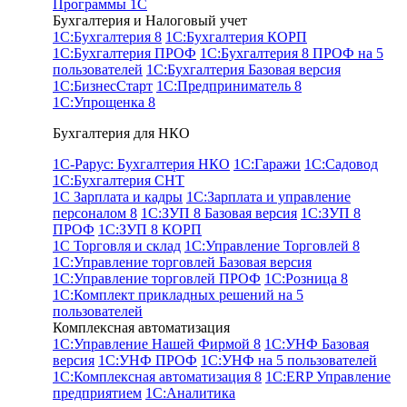
Программы 1С
Бухгалтерия и Налоговый учет
1С:Бухгалтерия 8
1С:Бухгалтерия КОРП
1С:Бухгалтерия ПРОФ
1С:Бухгалтерия 8 ПРОФ на 5
пользователей
1С:Бухгалтерия Базовая версия
1С:БизнесСтарт
1С:Предприниматель 8
1С:Упрощенка 8
Бухгалтерия для НКО
1С-Рарус: Бухгалтерия НКО
1С:Гаражи
1С:Садовод
1С:Бухгалтерия СНТ
1С Зарплата и кадры
1С:Зарплата и управление
персоналом 8
1С:ЗУП 8 Базовая версия
1С:ЗУП 8
ПРОФ
1С:ЗУП 8 КОРП
1С Торговля и склад
1С:Управление Торговлей 8
1С:Управление торговлей Базовая версия
1С:Управление торговлей ПРОФ
1С:Розница 8
1С:Комплект прикладных решений на 5
пользователей
Комплексная автоматизация
1C:Управление Нашей Фирмой 8
1С:УНФ Базовая
версия
1С:УНФ ПРОФ
1С:УНФ на 5 пользователей
1С:Комплексная автоматизация 8
1С:ERP Управление
предприятием
1С:Аналитика