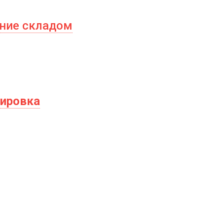
ение складом
кировка