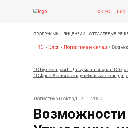
О НАС
БЛОГ
ПРОГРАММЫ
ЛИЦЕНЗИИ
ОТРАСЛЕВЫЕ РЕШ
›
›
›
1C
Блог
Логистика и склад
Возмо
1С:Бухгалтерия
1С:Документооборот
1С:Зарп
1С:Фреш
Акции и скидки
Записки техподдер
Логистика и склад
12.11.2024
Возможности 