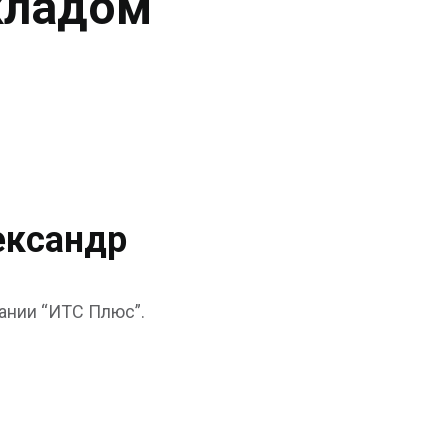
кладом
ександр
ании “ИТС Плюс”.