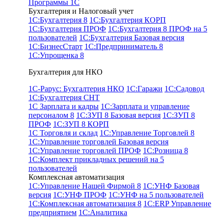
Программы 1С
Бухгалтерия и Налоговый учет
1С:Бухгалтерия 8
1С:Бухгалтерия КОРП
1С:Бухгалтерия ПРОФ
1С:Бухгалтерия 8 ПРОФ на 5
пользователей
1С:Бухгалтерия Базовая версия
1С:БизнесСтарт
1С:Предприниматель 8
1С:Упрощенка 8
Бухгалтерия для НКО
1С-Рарус: Бухгалтерия НКО
1С:Гаражи
1С:Садовод
1С:Бухгалтерия СНТ
1С Зарплата и кадры
1С:Зарплата и управление
персоналом 8
1С:ЗУП 8 Базовая версия
1С:ЗУП 8
ПРОФ
1С:ЗУП 8 КОРП
1С Торговля и склад
1С:Управление Торговлей 8
1С:Управление торговлей Базовая версия
1С:Управление торговлей ПРОФ
1С:Розница 8
1С:Комплект прикладных решений на 5
пользователей
Комплексная автоматизация
1C:Управление Нашей Фирмой 8
1С:УНФ Базовая
версия
1С:УНФ ПРОФ
1С:УНФ на 5 пользователей
1С:Комплексная автоматизация 8
1С:ERP Управление
предприятием
1С:Аналитика