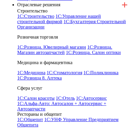
Отраслевые решения
Строительство
1С:Строительство
1С:Управление нашей
строительной фирмой
1С:Бухгалтерия Строительной
Организации
Розничная торговля
1С:Розница. Ювелирный магазин
1С:Розница.
Магазин автозапчастей
1С:Розница. Салон оптики
Медицина и фармацевтика
1С:Медицина
1С:Стоматология
1С:Поликлиника
1С:Розница 8. Аптека
Сфера услуг
1С:Салон красоты
1С:Отель
1С:Автосервис
1С:Альфа-Авто: Автосалон + Автосервис +
Автозапчасти
Рестораны и общепит
1С:Общепит
1С:УНФ Управление Предприятием
Общепита