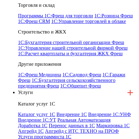
Торговля и склад
Программы 1С:Фреш для торговли
1С:Розница Фреш
1С:Фреш CRM
1С:Управление торговлей в облаке
Строительство и ЖКХ
1С:Бухгалтерия строительной организации Фреш
1С:Управление нашей строительной фирмой Фреш
1С:Расчет квартплаты и бухгалтерия ЖКХ Фреш
Другие приложения
1С:Фреш Медицина
1С:Садовод Фреш
1С:Гаражи
Фреш
1С:Бухгалтерия сельскохозяйственного
предприятия Фреш
1С:Общепит Фреш
Услуги
Каталог услуг 1С
Каталог услуг 1С
Внедрение 1С
Внедрение 1С:УНФ
Внедрение 1С:УТ
Реальная Автоматизация
Доработка 1С
Перенос данных в 1С
Маркировка 1С
Апгрейд 1С
Апгрейд с ИТС ТЕХНО на ПРОФ
Услуги программиста 1С