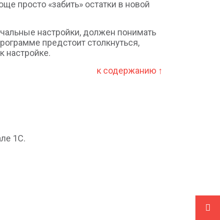
още просто «забить» остатки в новой
ачальные настройки, должен понимать
программе предстоит столкнуться,
к настройке.
к содержанию ↑
ле 1С.