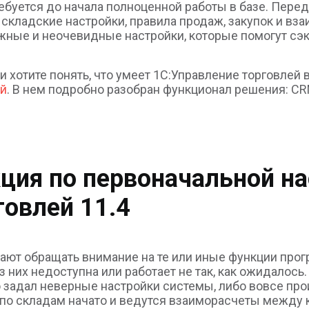
ебуется до начала полноценной работы в базе. Пер
 складские настройки, правила продаж, закупок и вза
ажные и неочевидные настройки
, которые помогут сэ
 хотите понять, что умеет 1С:Управление торговлей 
ей
. В нем подробно разобран функционал решения: CRM
ция по первоначальной н
говлей 11.4
нают обращать внимание на те или иные функции пр
 них недоступна или работает не так, как ожидалось.
 задал неверные настройки системы, либо вовсе прои
по складам начато и ведутся взаиморасчеты между к