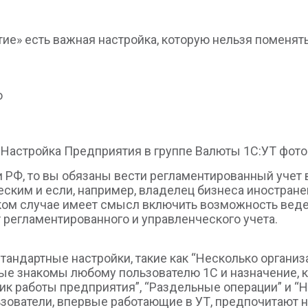
ие» есть важная настройка, которую нельзя поменят
Настройка Предприятия в группе Валюты 1С:УТ фото
и РФ, то вы обязаны вести регламентированный учет 
ским и если, например, владелец бизнеса иностране
аком случае имеет смысл включить возможность веде
 регламентированного и управленческого учета.
стандартные настройки, такие как “Несколько организ
е знакомы любому пользователю 1С и назначение, кот
ик работы предприятия”, “Раздельные операции” и “
ьзователи, впервые работающие в УТ, предпочитают н