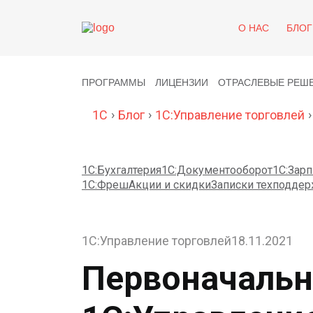
О НАС
БЛОГ
ПРОГРАММЫ
ЛИЦЕНЗИИ
ОТРАСЛЕВЫЕ РЕШ
›
›
›
1C
Блог
1С:Управление торговлей
1С:Бухгалтерия
1С:Документооборот
1С:Зарп
1С:Фреш
Акции и скидки
Записки техподдер
1С:Управление торговлей
18.11.2021
Первоначальн