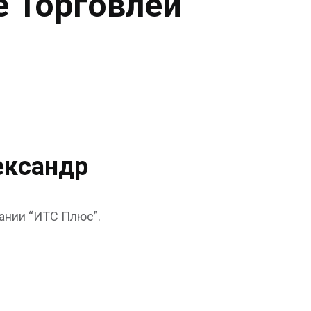
е Торговлей
ександр
ании “ИТС Плюс”.